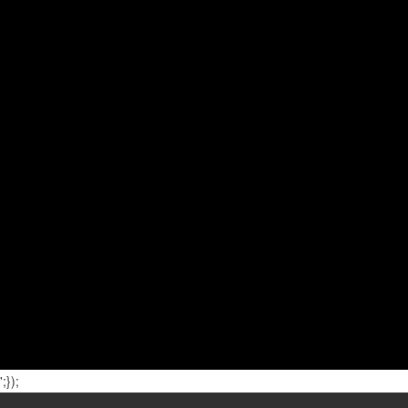
';});